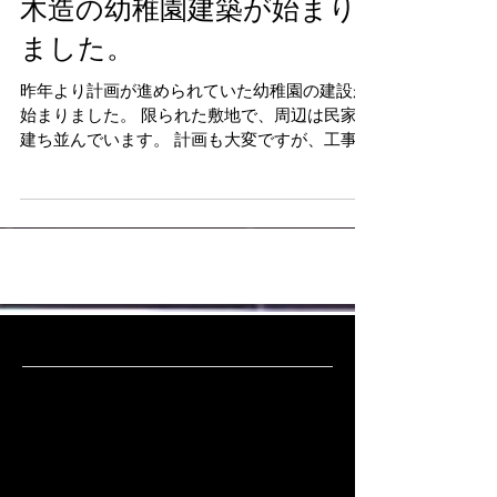
木造の幼稚園建築が始まり
ました。
昨年より計画が進められていた幼稚園の建設が
始まりました。 限られた敷地で、周辺は民家が
建ち並んでいます。 計画も大変ですが、工事も
さらに大変で、お施主様、設計、施工ともに話
し合いを行い、 実現に向けて難関な命題をいく
つもくぐり抜けてきました。...
アーカイブ
2023年10月
（1）
1件の記事
2023年2月
（1）
1件の記事
2022年11月
（2）
2件の記事