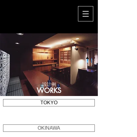
設計例
WORKS
TOKYO
OKINAWA