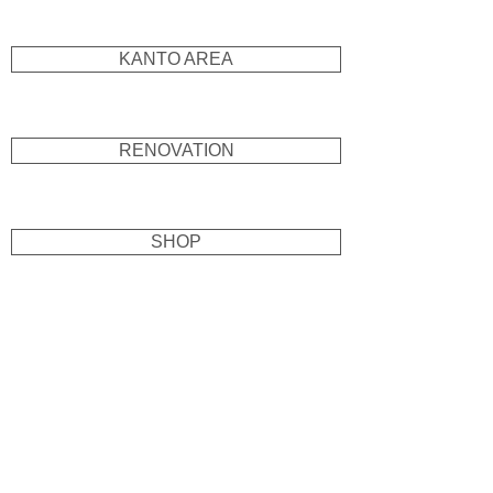
KANTO AREA
RENOVATION
SHOP
古民家新築
大田区の自宅兼ホームスタジオ
地
ミ
域
ュ
に
ー
開
ジ
か
シ
れ
ャ
た
ン