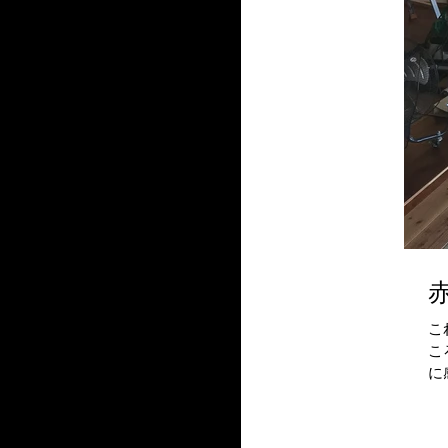
こ
こ
に