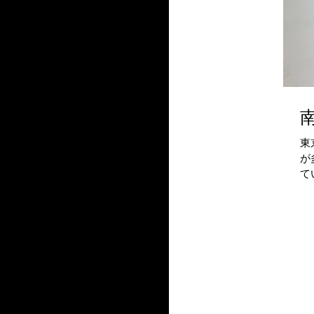
東
が
て
す