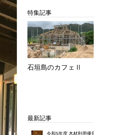
特集記事
石垣島のカフェⅡ
最新記事
令和5年度 木材利用優良