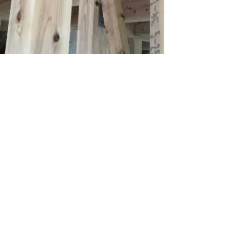
白保の家(照明)
お客様からの要望で多い開放感を出すために、
木造住宅の天井を作らないで 屋根をそのまま見
せるケースが多いのですが、いつも苦労するの
が 照明の位置です。いつもこだわる事は、器具
の形状を意識するのではなく、快適に生活がで
きる ような(快適な空間に見える)建築化照明を